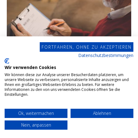
FORTFAHREN, OHNE ZU AKZEPTIEREN
Datenschutzbestimmungen
Wir verwenden Cookies
Wir können diese zur Analyse unserer Besucherdaten platzieren, um
unsere Webseite zu verbessern, personalisierte Inhalte anzuzeigen und
Testamentsvollstreckung
Ihnen ein großartiges Webseiten-Erlebnis zu bieten. Für weitere
Informationen zu den von uns verwendeten Cookies öffnen Sie die
Einstellungen.
In einem Testament wird geregelt, wer was vom
Ok, weitermachen
Ablehnen
Nachlass bekommt. Trotzdem kann hierbei schnell
ein Chaos entstehen. In einem solchen Fall kommt
Nein, anpassen
der Testamentsvollstrecker ins Spiel.