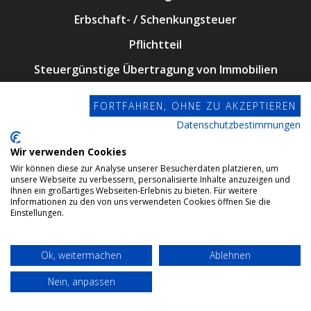
Erbschaft- / Schenkungsteuer
Pflichtteil
Steuergünstige Übertragung von Immobilien
Steueroptimierung
FORTFAHREN, OHNE ZU AKZEPTIEREN
Steuersparmodell “Familie”
Datenschutzbestimmungen
Testament
Wir verwenden Cookies
Testamentsvollstreckung
Wir können diese zur Analyse unserer Besucherdaten platzieren, um
unsere Webseite zu verbessern, personalisierte Inhalte anzuzeigen und
Ihnen ein großartiges Webseiten-Erlebnis zu bieten. Für weitere
Unternehmensnachfolge
Informationen zu den von uns verwendeten Cookies öffnen Sie die
Einstellungen.
Vorsorge
Ok, weitermachen
Ablehnen
Adoption
Nein, anpassen
Alleinerbe