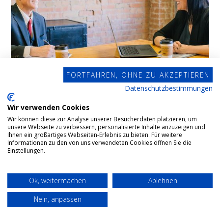
FORTFAHREN, OHNE ZU AKZEPTIEREN
Datenschutzbestimmungen
Wir verwenden Cookies
Wir können diese zur Analyse unserer Besucherdaten platzieren, um
Unternehmensnachfolge
unsere Webseite zu verbessern, personalisierte Inhalte anzuzeigen und
Ihnen ein großartiges Webseiten-Erlebnis zu bieten. Für weitere
Informationen zu den von uns verwendeten Cookies öffnen Sie die
Einstellungen.
Generell bezeichnet der Begriff der
Unternehmensnachfolge den Übergang einer Firma,
Ok, weitermachen
Ablehnen
eines mittelständischen Unternehmens oder anderer
Nein, anpassen
Gesellschaftsformen in den Besitz einer anderen
Person oder Personengruppe.