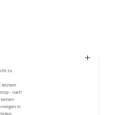
echt zu
t letztem
nzip - nach
 keinen
vermögen in
eilen.