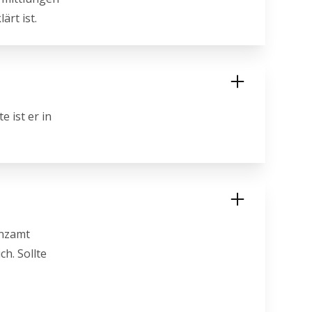
ärt ist.
 ist er in
anzamt
h. Sollte