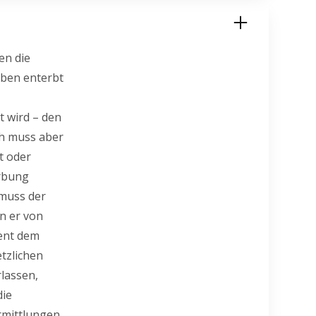
en die
rben enterbt
t wird – den
ch muss aber
t oder
erbung
 muss der
nn er von
ment dem
etzlichen
rlassen,
die
Ermittlungen