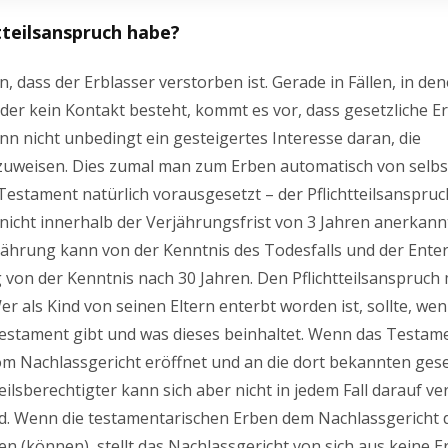
htteilsanspruch habe?
, dass der Erblasser verstorben ist. Gerade in Fällen, in den
oder kein Kontakt besteht, kommt es vor, dass gesetzliche E
n nicht unbedingt ein gesteigertes Interesse daran, die
nzuweisen. Dies zumal man zum Erben automatisch von selbs
 Testament natürlich vorausgesetzt – der Pflichtteilsanspru
nicht innerhalb der Verjährungsfrist von 3 Jahren anerkann
erjährung kann von der Kenntnis des Todesfalls und der Ent
 von der Kenntnis nach 30 Jahren. Den Pflichtteilsanspruch
er als Kind von seinen Eltern enterbt worden ist, sollte, we
 Testament gibt und was dieses beinhaltet. Wenn das Testa
 vom Nachlassgericht eröffnet und an die dort bekannten ges
eilsberechtigter kann sich aber nicht in jedem Fall darauf ve
rd. Wenn die testamentarischen Erben dem Nachlassgericht 
len (können), stellt das Nachlassgericht von sich aus keine 