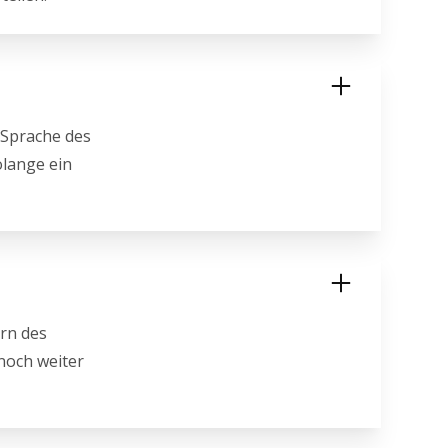
r Sprache des
olange ein
ern des
noch weiter