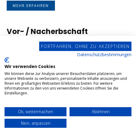
MEHR ERFAHREN
Vor- / Nacherbschaft
FORTFAHREN, OHNE ZU AKZEPTIEREN
Für die Anordnung einer Vor- und Nacherbschaft ist
Datenschutzbestimmungen
es nicht zwingend erforderlich, dass das Testament
Wir verwenden Cookies
die Begriffe „Vorerbe“ und „Nacherbe“ enthält.
Wir können diese zur Analyse unserer Besucherdaten platzieren, um
unsere Webseite zu verbessern, personalisierte Inhalte anzuzeigen und
Ihnen ein großartiges Webseiten-Erlebnis zu bieten. Für weitere
Informationen zu den von uns verwendeten Cookies öffnen Sie die
MEHR ERFAHREN
Einstellungen.
Ok, weitermachen
Ablehnen
Zugewinngemeinschaft
Nein, anpassen