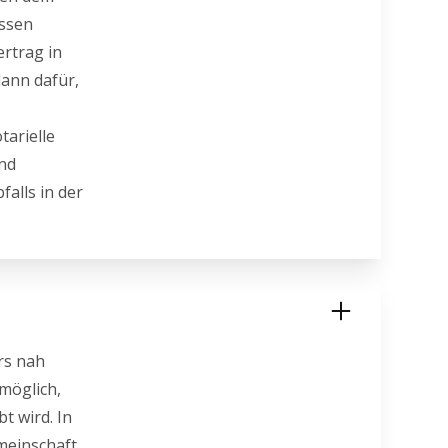
üssen
ertrag in
dann dafür,
tarielle
und
falls in der
rs nah
 möglich,
t wird. In
meinschaft.