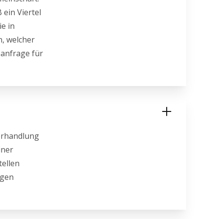
ein Viertel
e in
n, welcher
zanfrage für
verhandlung
iner
tellen
agen