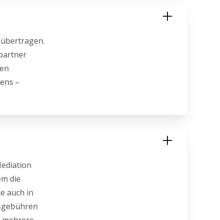
 übertragen.
partner
ten
gens –
Mediation
em die
e auch in
tsgebühren