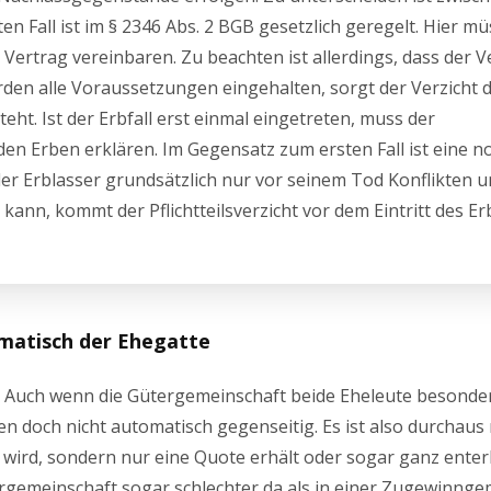
sten Fall ist im § 2346 Abs. 2 BGB gesetzlich geregelt. Hier m
Vertrag vereinbaren. Zu beachten ist allerdings, dass der V
rden alle Voraussetzungen eingehalten, sorgt der Verzicht 
teht. Ist der Erbfall erst einmal eingetreten, muss der
den Erben erklären. Im Gegensatz zum ersten Fall ist eine no
er Erblasser grundsätzlich nur vor seinem Tod Konflikten 
ann, kommt der Pflichtteilsverzicht vor dem Eintritt des Erb
omatisch der Ehegatte
? Auch wenn die Gütergemeinschaft beide Eheleute besonde
en doch nicht automatisch gegenseitig. Es ist also durchaus
 wird, sondern nur eine Quote erhält oder sogar ganz enterb
rgemeinschaft sogar schlechter da als in einer Zugewinnge