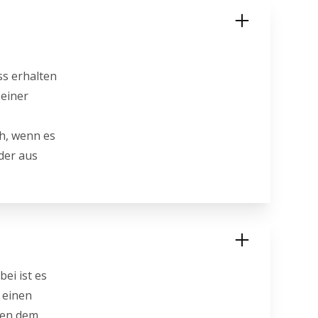
ss erhalten
 einer
ch, wenn es
der aus
bei ist es
 einen
hen dem