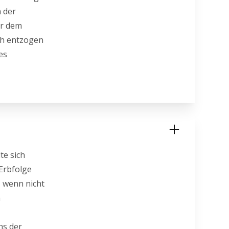
n der
er dem
ch entzogen
es
te sich
 Erbfolge
, wenn nicht
n
ns der