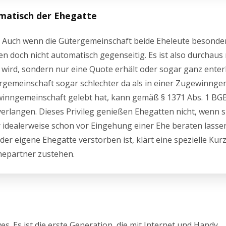
omatisch der Ehegatte
? Auch wenn die Gütergemeinschaft beide Eheleute besonde
en doch nicht automatisch gegenseitig. Es ist also durchaus
 wird, sondern nur eine Quote erhält oder sogar ganz enterb
rgemeinschaft sogar schlechter da als in einer Zugewinnge
inngemeinschaft gelebt hat, kann gemäß § 1371 Abs. 1 BGB 
erlangen. Dieses Privileg genießen Ehegatten nicht, wenn si
 idealerweise schon vor Eingehung einer Ehe beraten lasse
er eigene Ehegatte verstorben ist, klärt eine spezielle Kur
hepartner zustehen.
s. Es ist die erste Generation, die mit Internet und Handy