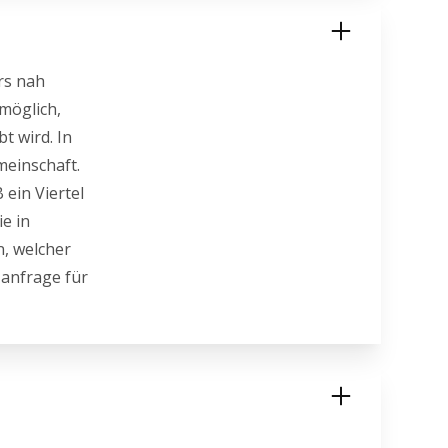
rs nah
 möglich,
t wird. In
meinschaft.
ein Viertel
e in
n, welcher
zanfrage für