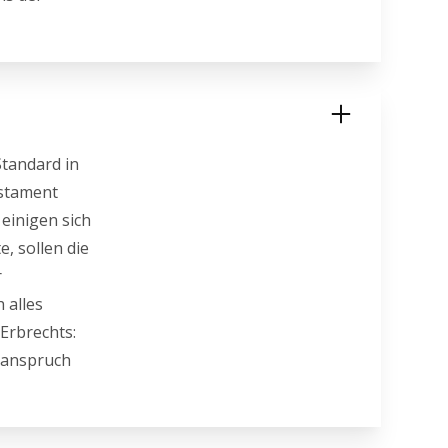
Standard in
estament
einigen sich
, sollen die
r
 alles
 Erbrechts:
lsanspruch