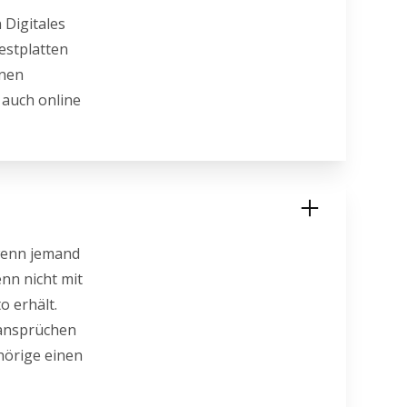
 Digitales
estplatten
enen
 auch online
 wenn jemand
nn nicht mit
o erhält.
zansprüchen
hörige einen