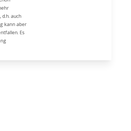
mehr
 d.h. auch
ng kann aber
tfallen. Es
ung