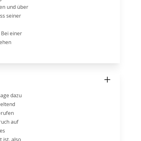
men und über
ss seiner
 Bei einer
tehen
lage dazu
geltend
erufen
ruch auf
 es
 ist, also