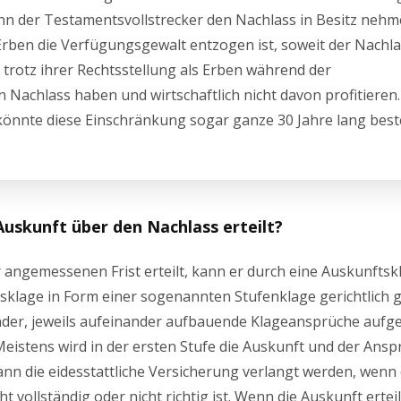
n der Testamentsvollstrecker den Nachlass in Besitz neh
ben die Verfügungsgewalt entzogen ist, soweit der Nachla
trotz ihrer Rechtsstellung als Erben während der
 Nachlass haben und wirtschaftlich nicht davon profitieren.
önnte diese Einschränkung sogar ganze 30 Jahre lang bes
Auskunft über den Nachlass erteilt?
 angemessenen Frist erteilt, kann er durch eine Auskunftsk
klage in Form einer sogenannten Stufenklage gerichtlich 
nder, jeweils aufeinander aufbauende Klageansprüche aufg
eistens wird in der ersten Stufe die Auskunft und der Ansp
ann die eidesstattliche Versicherung verlangt werden, wenn
 vollständig oder nicht richtig ist. Wenn die Auskunft erteilt