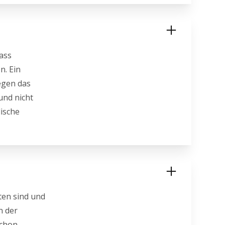
ass
n. Ein
gegen das
und nicht
dische
ten sind und
n der
schon