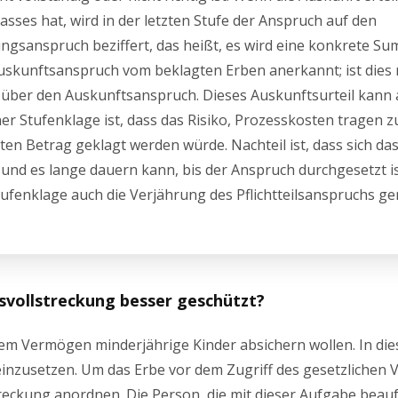
ses hat, wird in der letzten Stufe der Anspruch auf den
zungsanspruch beziffert, das heißt, es wird eine konkrete S
 Auskunftsanspruch vom beklagten Erben anerkannt; ist dies 
eil über den Auskunftsanspruch. Dieses Auskunftsurteil kann
er Stufenklage ist, dass das Risiko, Prozesskosten tragen 
ten Betrag geklagt werden würde. Nachteil ist, dass sich da
n und es lange dauern kann, bis der Anspruch durchgesetzt i
Stufenklage auch die Verjährung des Pflichtteilsanspruchs g
svollstreckung besser geschützt?
rem Vermögen minderjährige Kinder absichern wollen. In die
n einzusetzen. Um das Erbe vor dem Zugriff des gesetzlichen 
eckung anordnen. Die Person, die mit dieser Aufgabe beauftr