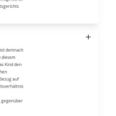
tsgerichts
 ist demnach
u diesem
das Kind den
chen
 Bezug auf
tsverhältnis
he gegenüber