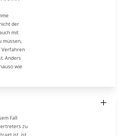
umme
nicht der
 auch mit
zu müssen,
s Verfahren
st. Anders
enauso wie
sem Fall
Vertreters zu
agt ist, ist