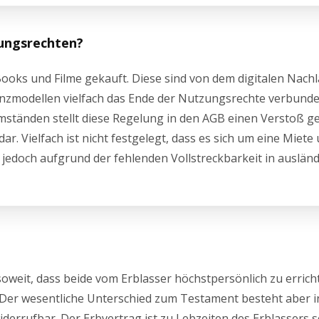
zungsrechten?
ooks und Filme gekauft. Diese sind von dem digitalen Nachl
zenzmodellen vielfach das Ende der Nutzungsrechte verbunde
r Umständen stellt diese Regelung in den AGB einen Verstoß 
r. Vielfach ist nicht festgelegt, dass es sich um eine Miete 
 jedoch aufgrund der fehlenden Vollstreckbarkeit in auslän
oweit, dass beide vom Erblasser höchstpersönlich zu errich
. Der wesentliche Unterschied zum Testament besteht aber i
iderrufbar. Der Erbvertrag ist zu Lebzeiten des Erblassers 