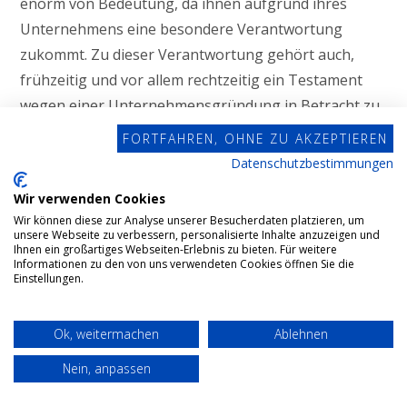
enorm von Bedeutung, da ihnen aufgrund ihres
Unternehmens eine besondere Verantwortung
zukommt. Zu dieser Verantwortung gehört auch,
frühzeitig und vor allem rechtzeitig ein Testament
wegen einer Unternehmensgründung in Betracht zu
ziehen und zu formulieren.
FORTFAHREN, OHNE ZU AKZEPTIEREN
Datenschutzbestimmungen
MEHR ERFAHREN
Wir verwenden Cookies
Wir können diese zur Analyse unserer Besucherdaten platzieren, um
unsere Webseite zu verbessern, personalisierte Inhalte anzuzeigen und
Ihnen ein großartiges Webseiten-Erlebnis zu bieten. Für weitere
Vermächtnis
Informationen zu den von uns verwendeten Cookies öffnen Sie die
Einstellungen.
Ok, weitermachen
Ablehnen
Wirtschaftlich versorgen können Sie als Erblasser
Ihren Ehegatten auch über die Zuwendung von
Nein, anpassen
Vermächtnissen.