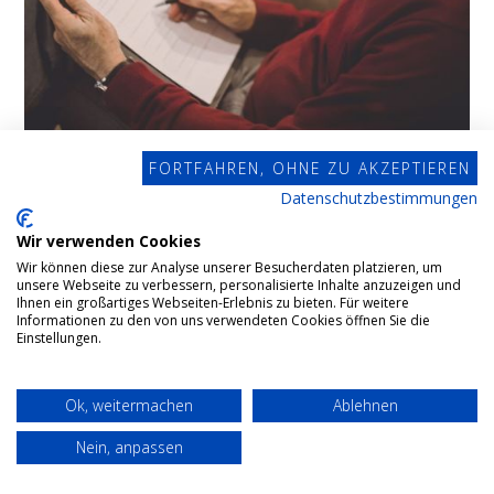
FORTFAHREN, OHNE ZU AKZEPTIEREN
Datenschutzbestimmungen
Testamentsvollstreckung
Wir verwenden Cookies
Wir können diese zur Analyse unserer Besucherdaten platzieren, um
In einem Testament wird geregelt, wer was vom
unsere Webseite zu verbessern, personalisierte Inhalte anzuzeigen und
Ihnen ein großartiges Webseiten-Erlebnis zu bieten. Für weitere
Nachlass bekommt. Trotzdem kann hierbei schnell
Informationen zu den von uns verwendeten Cookies öffnen Sie die
ein Chaos entstehen. In einem solchen Fall kommt
Einstellungen.
der Testamentsvollstrecker ins Spiel.
Ok, weitermachen
Ablehnen
Nein, anpassen
MEHR ERFAHREN