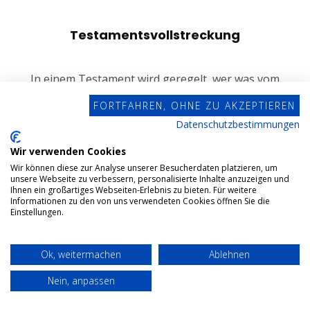
Testamentsvollstreckung
In einem Testament wird geregelt, wer was vom
Nachlass bekommt. Trotzdem kann hierbei schnell
FORTFAHREN, OHNE ZU AKZEPTIEREN
ein Chaos entstehen. In einem solchen Fall kommt
Datenschutzbestimmungen
der Testamentsvollstrecker ins Spiel.
Wir verwenden Cookies
Wir können diese zur Analyse unserer Besucherdaten platzieren, um
unsere Webseite zu verbessern, personalisierte Inhalte anzuzeigen und
Ihnen ein großartiges Webseiten-Erlebnis zu bieten. Für weitere
MEHR ERFAHREN
Informationen zu den von uns verwendeten Cookies öffnen Sie die
Einstellungen.
Ok, weitermachen
Ablehnen
Nein, anpassen