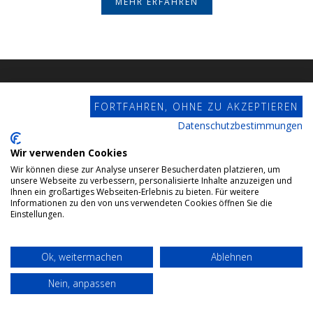
MEHR ERFAHREN
FORTFAHREN, OHNE ZU AKZEPTIEREN
Datenschutzbestimmungen
Wir verwenden Cookies
Wir können diese zur Analyse unserer Besucherdaten platzieren, um
Erbfolge
unsere Webseite zu verbessern, personalisierte Inhalte anzuzeigen und
Ihnen ein großartiges Webseiten-Erlebnis zu bieten. Für weitere
Erbschaft- / Schenkungsteuer
Informationen zu den von uns verwendeten Cookies öffnen Sie die
Einstellungen.
Pflichtteil
Steuergünstige Übertragung von Immobilien
Ok, weitermachen
Ablehnen
Steueroptimierung
Nein, anpassen
Steuersparmodell “Familie”