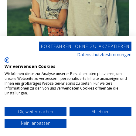
FORTFAHREN, OHNE ZU AKZEPTIEREN
Datenschutzbestimmungen
Wir verwenden Cookies
Steuersparmodell “Familie”
Wir können diese zur Analyse unserer Besucherdaten platzieren, um
unsere Webseite zu verbessern, personalisierte Inhalte anzuzeigen und
Ihnen ein großartiges Webseiten-Erlebnis zu bieten. Für weitere
Informationen zu den von uns verwendeten Cookies öffnen Sie die
Unser Steuersparmodell “Familie” bietet
Einstellungen.
maßgeschneiderte Lösungen zur steuerlichen
Optimierung von Vermögensübertragungen
Ok, weitermachen
Ablehnen
innerhalb der Familie.
Nein, anpassen