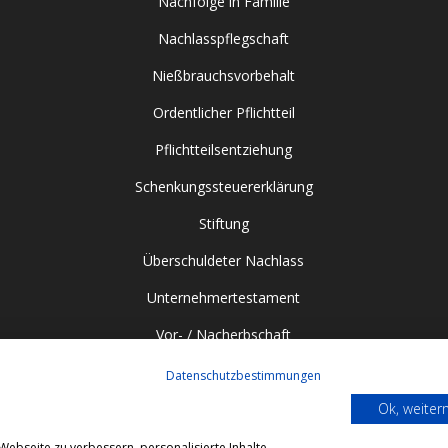
Nachfolge in Familie
Nachlasspflegschaft
Nießbrauchsvorbehalt
Ordentlicher Pflichtteil
Pflichtteilsentziehung
Schenkungssteuererklärung
Stiftung
Überschuldeter Nachlass
Unternehmertestament
Vor- / Nacherbschaft
Datenschutzbestimmungen
Ok, weite
ebseite zu verbessern, personalisierte Inhalte