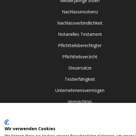
Minderjährige Erben
Nachlassinsolvenz
Nachlassverbindlichkeit
Notarielles Testament
Pflichtteilsberechtigter
Pflichtteilsverzicht
Steuersätze
Testierfähigkeit
Unternehmensvermögen
Vermächtnis
Zugewinngemeinschaft
Wir verwenden Cookies
© 2024 Gehrlein & Kollegen GbR. All rights reserved.
Wir können diese zur Analyse unserer Besucherdaten platzieren, um unsere W