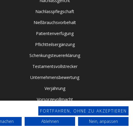
Nachlassgericht
Nachlasspflegschaft
Nießbrauchsvorbehalt
Patientenverfügung
Pflichtteilsergänzung
Schenkungsteuererklärung
Testamentsvollstrecker
Unternehmensbewertung
Verjährung
Vorsorgevollmacht
FORTFAHREN, OHNE ZU AKZEPTIEREN
rmachen
Ablehnen
Nein, anpassen
Datenschutz
Impressum
Webdesign by Conviso