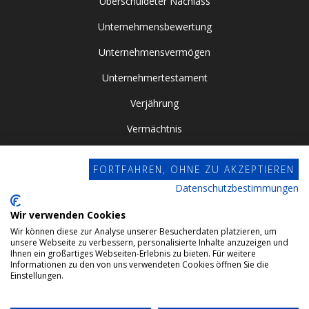
Überschuldeter Nachlass
Unternehmensbewertung
Unternehmensvermögen
Unternehmertestament
Verjährung
Vermächtnis
Vor- / Nacherbschaft
FORTFAHREN, OHNE ZU AKZEPTIEREN
Vorsorgevollmacht
Datenschutzbestimmungen
Zugewinngemeinschaft
Wir verwenden Cookies
Wir können diese zur Analyse unserer Besucherdaten platzieren, um
Datenschutz
unsere Webseite zu verbessern, personalisierte Inhalte anzuzeigen und
Ihnen ein großartiges Webseiten-Erlebnis zu bieten. Für weitere
Impressum
Informationen zu den von uns verwendeten Cookies öffnen Sie die
Einstellungen.
Webdesign by Conviso