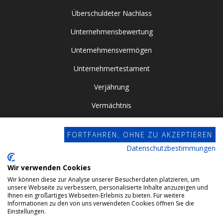
Überschuldeter Nachlass
Unternehmensbewertung
Unternehmensvermögen
Unternehmertestament
Verjährung
Vermächtnis
Vor- / Nacherbschaft
FORTFAHREN, OHNE ZU AKZEPTIEREN
Vorsorgevollmacht
Datenschutzbestimmungen
Zugewinngemeinschaft
Wir verwenden Cookies
Wir können diese zur Analyse unserer Besucherdaten platzieren, um
Datenschutz
unsere Webseite zu verbessern, personalisierte Inhalte anzuzeigen und
Ihnen ein großartiges Webseiten-Erlebnis zu bieten. Für weitere
Impressum
Informationen zu den von uns verwendeten Cookies öffnen Sie die
Einstellungen.
Webdesign by Conviso