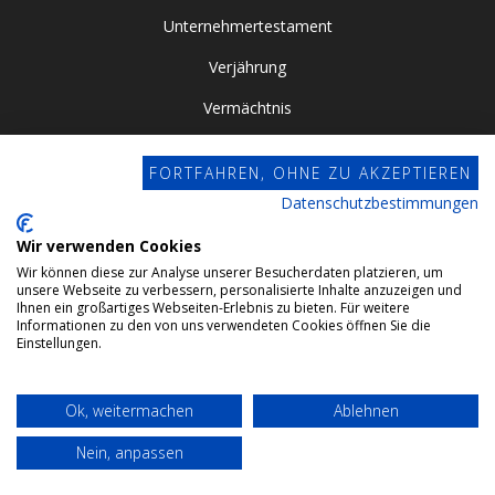
Unternehmertestament
Verjährung
Vermächtnis
Vor- / Nacherbschaft
FORTFAHREN, OHNE ZU AKZEPTIEREN
Vorsorgevollmacht
Datenschutzbestimmungen
Zugewinngemeinschaft
Wir verwenden Cookies
Wir können diese zur Analyse unserer Besucherdaten platzieren, um
Datenschutz
unsere Webseite zu verbessern, personalisierte Inhalte anzuzeigen und
Ihnen ein großartiges Webseiten-Erlebnis zu bieten. Für weitere
Impressum
Informationen zu den von uns verwendeten Cookies öffnen Sie die
Einstellungen.
Webdesign by Conviso
Ok, weitermachen
Ablehnen
© 2024 Gehrlein & Kollegen GbR. All rights reserved.
Nein, anpassen