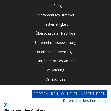
Stiftung
Testamentsvollstrecker
Testierfähigkeit
Überschuldeter Nachlass
Unternehmensbewertung
Unternehmensvermögen
Unternehmertestament
Verjährung
Vermächtnis
Vor- / Nacherbschaft
FORTFAHREN, OHNE ZU AKZEPTIEREN
Vorsorgevollmacht
Datenschutzbestimmungen
Zugewinngemeinschaft
Wir verwenden Cookies