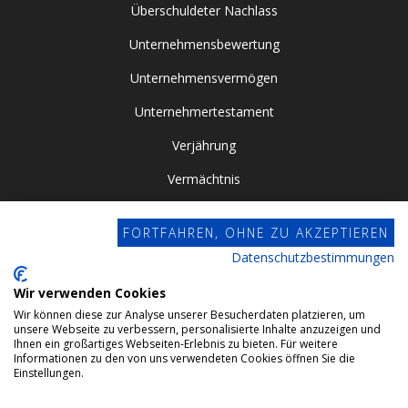
Überschuldeter Nachlass
Unternehmensbewertung
Unternehmensvermögen
Unternehmertestament
Verjährung
Vermächtnis
Vor- / Nacherbschaft
FORTFAHREN, OHNE ZU AKZEPTIEREN
Vorsorgevollmacht
Datenschutzbestimmungen
Zugewinngemeinschaft
Wir verwenden Cookies
Wir können diese zur Analyse unserer Besucherdaten platzieren, um
Datenschutz
unsere Webseite zu verbessern, personalisierte Inhalte anzuzeigen und
Ihnen ein großartiges Webseiten-Erlebnis zu bieten. Für weitere
Impressum
Informationen zu den von uns verwendeten Cookies öffnen Sie die
Einstellungen.
Webdesign by Conviso