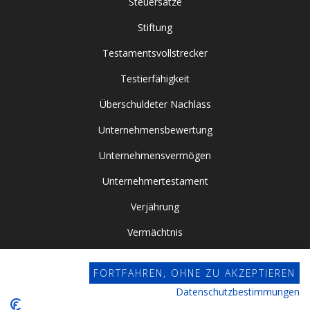
Steuersätze
Stiftung
Testamentsvollstrecker
Testierfähigkeit
Überschuldeter Nachlass
Unternehmensbewertung
Unternehmensvermögen
Unternehmertestament
Verjährung
Vermächtnis
Vor- / Nacherbschaft
FORTFAHREN, OHNE ZU AKZEPTIEREN
Vorsorgevollmacht
Datenschutzbestimmungen
Zugewinngemeinschaft