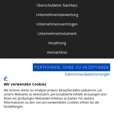
Überschuldeter Nachlass
Unternehmensbewertung
Unternehmensvermögen
Unternehmertestament
Verjährung
Vermächtnis
Vor- / Nacherbschaft
FORTFAHREN, OHNE ZU AKZEPTIEREN
Vorsorgevollmacht
Datenschutzbestimmungen
Zugewinngemeinschaft
Wir verwenden Cookies
Wir können diese zur Analyse unserer Besucherdaten platzieren, um
Datenschutz
unsere Webseite zu verbessern, personalisierte Inhalte anzuzeigen und
Ihnen ein großartiges Webseiten-Erlebnis zu bieten. Für weitere
Impressum
Informationen zu den von uns verwendeten Cookies öffnen Sie die
Einstellungen.
Webdesign by Conviso