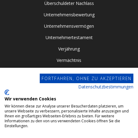
Überschuldeter Nachlass
Unternehmensbewertung
Unternehmensvermögen
Unternehmertestament
Verjährung
Vermächtnis
Vor- / Nacherbschaft
FORTFAHREN, OHNE ZU AKZEPTIEREN
Vorsorgevollmacht
Datenschutzbestimmungen
Zugewinngemeinschaft
Wir verwenden Cookies
Wir können diese zur Analyse unserer Besucherdaten platzieren, um
Datenschutz
unsere Webseite zu verbessern, personalisierte Inhalte anzuzeigen und
Ihnen ein großartiges Webseiten-Erlebnis zu bieten. Für weitere
Impressum
Informationen zu den von uns verwendeten Cookies öffnen Sie die
Einstellungen.
Webdesign by Conviso