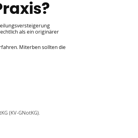
Praxis?
Teilungsversteigerung
chtlich als ein originärer
rfahren. Miterben sollten die
otKG (KV-GNotKG).