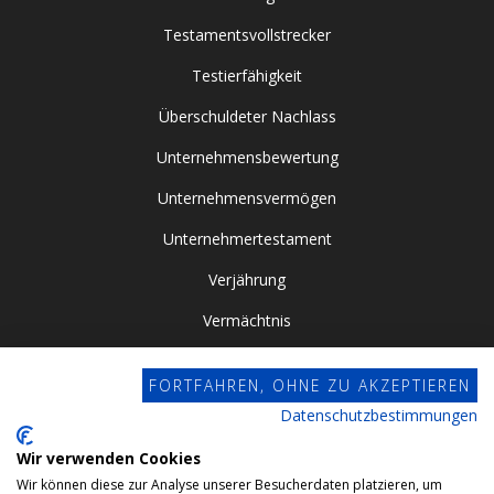
Testamentsvollstrecker
Testierfähigkeit
Überschuldeter Nachlass
Unternehmensbewertung
Unternehmensvermögen
Unternehmertestament
Verjährung
Vermächtnis
Vor- / Nacherbschaft
FORTFAHREN, OHNE ZU AKZEPTIEREN
Vorsorgevollmacht
Datenschutzbestimmungen
Zugewinngemeinschaft
Wir verwenden Cookies
Wir können diese zur Analyse unserer Besucherdaten platzieren, um
Datenschutz