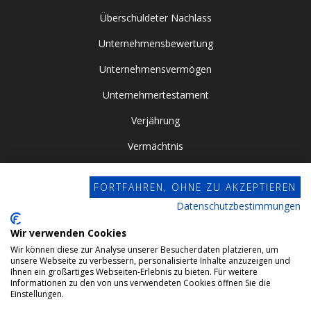
Überschuldeter Nachlass
Unternehmensbewertung
Unternehmensvermögen
Unternehmertestament
Verjährung
Vermächtnis
Vor- / Nacherbschaft
FORTFAHREN, OHNE ZU AKZEPTIEREN
Vorsorgevollmacht
Datenschutzbestimmungen
Zugewinngemeinschaft
Wir verwenden Cookies
Wir können diese zur Analyse unserer Besucherdaten platzieren, um
Datenschutz
unsere Webseite zu verbessern, personalisierte Inhalte anzuzeigen und
Ihnen ein großartiges Webseiten-Erlebnis zu bieten. Für weitere
Impressum
Informationen zu den von uns verwendeten Cookies öffnen Sie die
Einstellungen.
Webdesign by Conviso