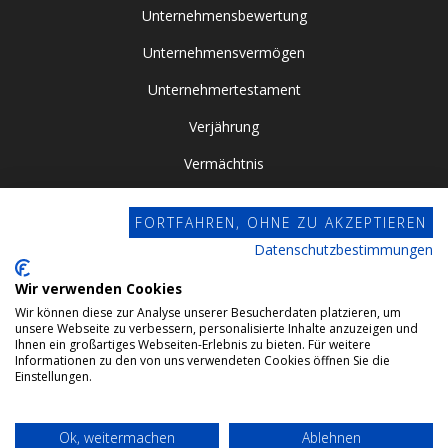
Unternehmensbewertung
Unternehmensvermögen
Unternehmertestament
Verjährung
Vermächtnis
Vor- / Nacherbschaft
FORTFAHREN, OHNE ZU AKZEPTIEREN
Vorsorgevollmacht
Datenschutzbestimmungen
Zugewinngemeinschaft
Wir verwenden Cookies
Wir können diese zur Analyse unserer Besucherdaten platzieren, um
Datenschutz
unsere Webseite zu verbessern, personalisierte Inhalte anzuzeigen und
Ihnen ein großartiges Webseiten-Erlebnis zu bieten. Für weitere
Impressum
Informationen zu den von uns verwendeten Cookies öffnen Sie die
Einstellungen.
Webdesign by Conviso
Ok, weitermachen
Ablehnen
© 2024 Gehrlein & Kollegen GbR. All rights reserved.