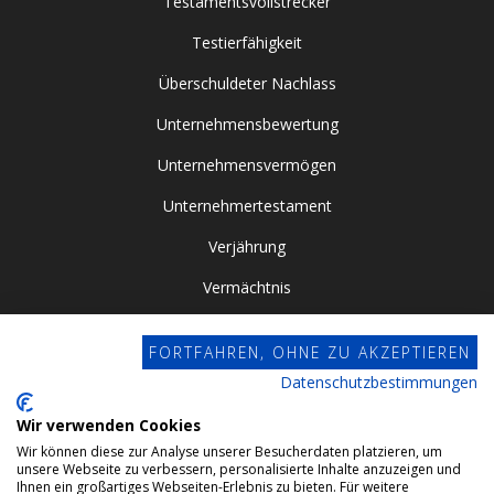
Testamentsvollstrecker
Testierfähigkeit
Überschuldeter Nachlass
Unternehmensbewertung
Unternehmensvermögen
Unternehmertestament
Verjährung
Vermächtnis
Vor- / Nacherbschaft
FORTFAHREN, OHNE ZU AKZEPTIEREN
Vorsorgevollmacht
Datenschutzbestimmungen
Zugewinngemeinschaft
Wir verwenden Cookies
Wir können diese zur Analyse unserer Besucherdaten platzieren, um
Datenschutz
unsere Webseite zu verbessern, personalisierte Inhalte anzuzeigen und
Ihnen ein großartiges Webseiten-Erlebnis zu bieten. Für weitere