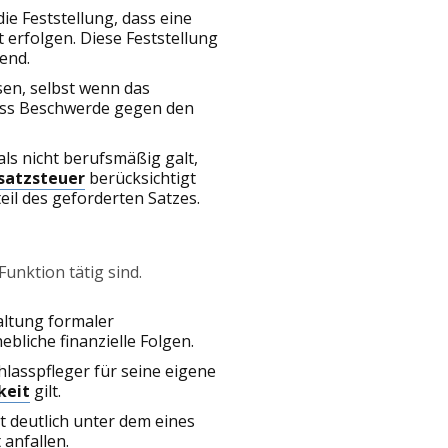
e Feststellung, dass eine
 erfolgen. Diese Feststellung
end.
sen, selbst wenn das
muss Beschwerde gegen den
als nicht berufsmäßig galt,
atzsteuer
berücksichtigt
il des geforderten Satzes.
Funktion tätig sind.
altung formaler
bliche finanzielle Folgen.
chlasspfleger für seine eigene
keit
gilt.
t deutlich unter dem eines
 anfallen.