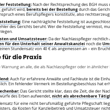
er Feststellung:
Nach der Rechtsprechung des BGH muss di
 geführt wird,
bereits bei der Bestellung
durch das Gericht
nspruch eines Berufspflegers konstitutiv, also rechtserzeug
ststellung:
Eine nachträgliche Feststellung ist ausgeschlos
hler des Gerichts beruht. Wer die Feststellung vermisst, 
nlegen.
osten und Umsatzsteuer:
Da der Nachlasspfleger rechtlich 
en für den Unterhalt seiner Anwaltskanzlei
noch die
Ums
einen Stundensatz von 40 € als angemessen an – ein Bruchte
für die Praxis
he Warnung an alle, die als Nachlasspfleger oder in ähnlicher 
dend:
Auch für erfahrene Anwälte und Fachleute ist die Einh
ch. Ein fehlender Vermerk im Bestellungsbeschluss hat erhe
rechenbar:
Das Gericht stellte klar, dass die Zeit, die der Na
würfe des Erben aufwendet,
nicht als abrechenbare Tätig
nsatz für eine nicht berufsmäßig geführte Pflegschaft lieg
isters, da Kosten für Kanzleibetrieb und Umsatzsteuer nicht