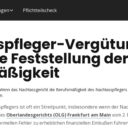
ungen
Pflichtteilscheck
pfleger-Vergütun
e Feststellung de
äßigkeit
 Wenn das Nachlassgericht die Berufsmäßigkeit des Nachlasspflegers nich
n.
flegers ist oft ein Streitpunkt, insbesondere wenn der Nac
des
Oberlandesgerichts (OLG) Frankfurt am Main
vom 2. 
formellen Fehler zu erheblichen finanziellen Einbußen führen