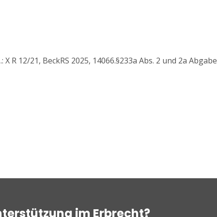
z.: X R 12/21, BeckRS 2025, 14066.§233a Abs. 2 und 2a Abga
nterstützung im Erbrecht?