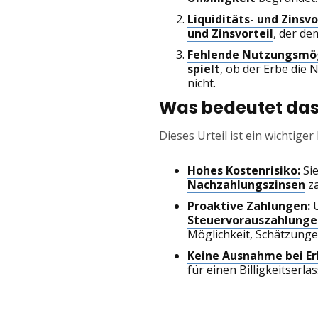
Liquiditäts- und Zinsvo
und Zinsvorteil
, der de
Fehlende Nutzungsmögl
spielt
, ob der Erbe die
nicht.
Was bedeutet das 
Dieses Urteil ist ein wichtiger
Hohes Kostenrisiko:
Sie
Nachzahlungszinsen
za
Proaktive Zahlungen:
U
Steuervorauszahlunge
Möglichkeit, Schätzung
Keine Ausnahme bei Erb
für einen Billigkeitserlass