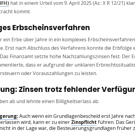
BFH)
hat in einem Urteil vom 9. April 2025 (Az.: X R 12/21) klar
etracht kommt.
nges Erbscheinsverfahren
 ein Erbe über Jahre in ein komplexes Erbscheinsverfahren v
te. Erst nach Abschluss des Verfahrens konnte die Erbfolge e
 Das Finanzamt setzte hohe Nachzahlungszinsen fest. Der 
rgumentierte, dass er aufgrund der unklaren Erbrechtssituati
versteuern oder Vorauszahlungen zu leisten.
dung: Zinsen trotz fehlender Verfü
ben ab und lehnte einen Billigkeitserlass ab.
ögerung:
Auch wenn ein Grundlagenbescheid erst Jahre nac
rlassen wird, kann er zu einer
Zinspflicht
führen. Das Geri
nicht in der Lage war, die Besteuerungsgrundlagen früher z