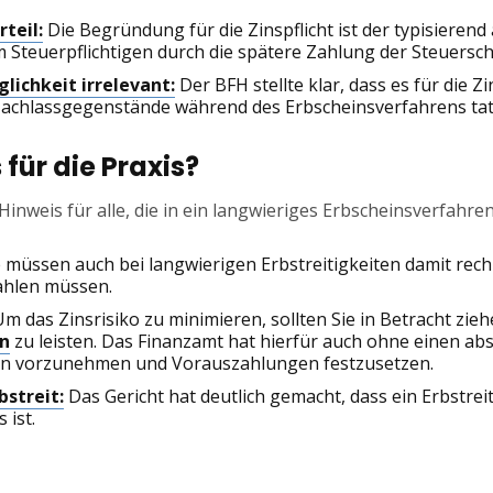
rteil:
Die Begründung für die Zinspflicht ist der typisier
m Steuerpflichtigen durch die spätere Zahlung der Steuersch
ichkeit irrelevant:
Der BFH stellte klar, dass es für die 
 Nachlassgegenstände während des Erbscheinsverfahrens ta
für die Praxis?
 Hinweis für alle, die in ein langwieriges Erbscheinsverfahren
 müssen auch bei langwierigen Erbstreitigkeiten damit rec
hlen müssen.
m das Zinsrisiko zu minimieren, sollten Sie in Betracht ziehe
n
zu leisten. Das Finanzamt hat hierfür auch ohne einen ab
en vorzunehmen und Vorauszahlungen festzusetzen.
streit:
Das Gericht hat deutlich gemacht, dass ein Erbstre
 ist.