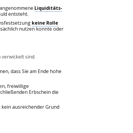
end angenommene
Liquiditäts-
uld entsteht.
Zinsfestsetzung
keine Rolle
tsächlich nutzen konnte oder
 verwickelt sind.
hnen, dass Sie am Ende hohe
n, freiwillige
schließenden Erbschein die
it kein ausreichender Grund