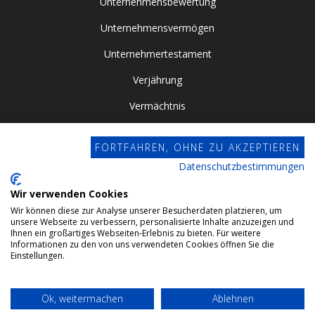
Unternehmensbewertung
Unternehmensvermögen
Unternehmertestament
Verjährung
Vermächtnis
Vor- / Nacherbschaft
FORTFAHREN, OHNE ZU AKZEPTIEREN
Vorsorgevollmacht
Datenschutzbestimmungen
Zugewinngemeinschaft
Wir verwenden Cookies
Wir können diese zur Analyse unserer Besucherdaten platzieren, um
Datenschutz
unsere Webseite zu verbessern, personalisierte Inhalte anzuzeigen und
Ihnen ein großartiges Webseiten-Erlebnis zu bieten. Für weitere
Impressum
Informationen zu den von uns verwendeten Cookies öffnen Sie die
Einstellungen.
Webdesign by Conviso
Ok, weitermachen
Ablehnen
© 2024 Gehrlein & Kollegen GbR. All rights reserved.