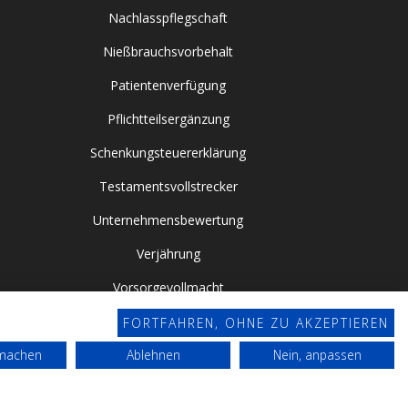
Nachlasspflegschaft
Nießbrauchsvorbehalt
Patientenverfügung
Pflichtteilsergänzung
Schenkungsteuererklärung
Testamentsvollstrecker
Unternehmensbewertung
Verjährung
Vorsorgevollmacht
FORTFAHREN, OHNE ZU AKZEPTIEREN
rmachen
Ablehnen
Nein, anpassen
Datenschutz
Impressum
Webdesign by Conviso