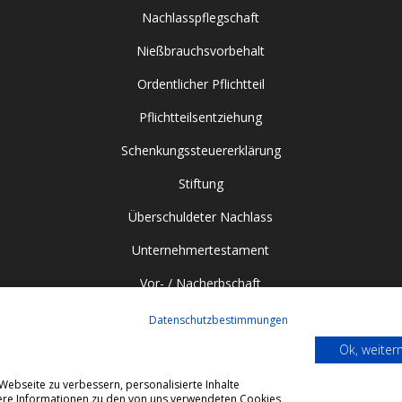
Nachlasspflegschaft
Nießbrauchsvorbehalt
Ordentlicher Pflichtteil
Pflichtteilsentziehung
Schenkungssteuererklärung
Stiftung
Überschuldeter Nachlass
Unternehmertestament
Vor- / Nacherbschaft
Datenschutzbestimmungen
Ok, weite
ebseite zu verbessern, personalisierte Inhalte
itere Informationen zu den von uns verwendeten Cookies