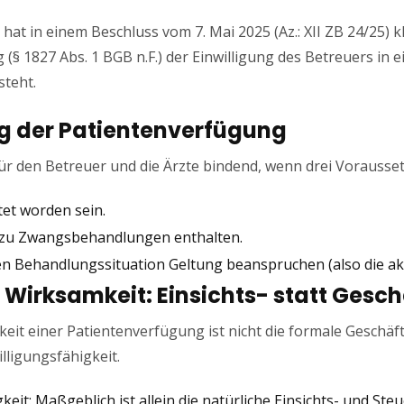
at in einem Beschluss vom 7. Mai 2025 (Az.: XII ZB 24/25) kl
§ 1827 Abs. 1 BGB n.F.) der Einwilligung des Betreuers in ei
teht.
ng der Patientenverfügung
ür den Betreuer und die Ärzte bindend, wenn drei Vorausset
tet worden sein.
 zu Zwangsbehandlungen enthalten.
en Behandlungssituation Geltung beanspruchen (also die aktu
e Wirksamkeit: Einsichts- statt Gesc
eit einer Patientenverfügung ist nicht die formale Geschäft
lligungsfähigkeit.
gkeit: Maßgeblich ist allein die natürliche Einsichts- und St