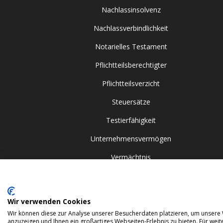
Nachlassinsolvenz
Nachlassverbindlichkeit
Notarielles Testament
Pflichtteilsberechtigter
Pflichtteilsverzicht
Steuersätze
Testierfähigkeit
Unternehmensvermögen
Vermächtnis
Zugewinngemeinschaft
Wir verwenden Cookies
© 2024 Gehrlein & Kollegen GbR. All rights reserved.
Wir können diese zur Analyse unserer Besucherdaten platzieren, um unsere W
anzuzeigen und Ihnen ein großartiges Webseiten-Erlebnis zu bieten. Für we