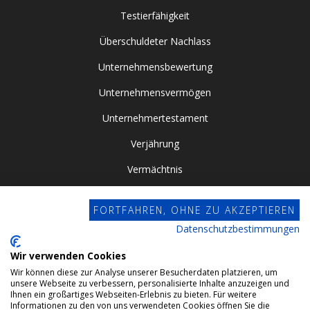
Testierfähigkeit
Überschuldeter Nachlass
Unternehmensbewertung
Unternehmensvermögen
Unternehmertestament
Verjährung
Vermächtnis
Vor- / Nacherbschaft
FORTFAHREN, OHNE ZU AKZEPTIEREN
Vorsorgevollmacht
Datenschutzbestimmungen
Zugewinngemeinschaft
Wir verwenden Cookies
Wir können diese zur Analyse unserer Besucherdaten platzieren, um
Datenschutz
unsere Webseite zu verbessern, personalisierte Inhalte anzuzeigen und
Ihnen ein großartiges Webseiten-Erlebnis zu bieten. Für weitere
Impressum
Informationen zu den von uns verwendeten Cookies öffnen Sie die