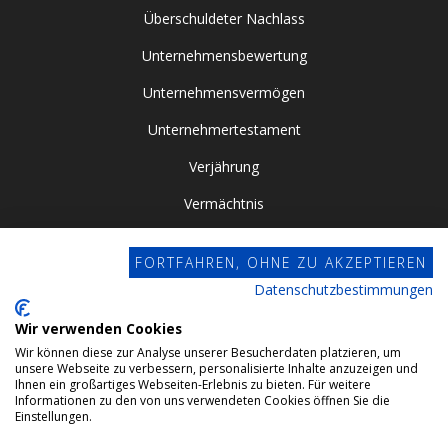
Überschuldeter Nachlass
Unternehmensbewertung
Unternehmensvermögen
Unternehmertestament
Verjährung
Vermächtnis
Vor- / Nacherbschaft
FORTFAHREN, OHNE ZU AKZEPTIEREN
Vorsorgevollmacht
Datenschutzbestimmungen
Zugewinngemeinschaft
Wir verwenden Cookies
Wir können diese zur Analyse unserer Besucherdaten platzieren, um
Datenschutz
unsere Webseite zu verbessern, personalisierte Inhalte anzuzeigen und
Ihnen ein großartiges Webseiten-Erlebnis zu bieten. Für weitere
Impressum
Informationen zu den von uns verwendeten Cookies öffnen Sie die
Einstellungen.
Webdesign by Conviso