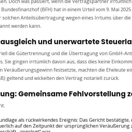
n. Doch was passiert, wenn die Vertragspartner irrtümlic
 Bundesfinanzhof (BFH) hat in einem Urteil vom 9. Mai 2025 (
r solchen Anteilsübertragung wegen eines Irrtums über die 
kannt werden kann.
nausgleich und unerwartete Steuerla
riell die Gütertrennung und die Übertragung von GmbH-Ante
 Sie gingen irrtümlich davon aus, dass dies keine Einkomme
n Veräußerungsgewinn festsetzte, machten die Eheleute ei
) geltend und wickelten den Vertrag notariell zurück.
dung: Gemeinsame Fehlvorstellung z
t.
ndlage als rückwirkendes Ereignis: Das Gericht bestätigte, 
erlich auf den Zeitpunkt der ursprünglichen Veräußerung 
eschäft „angelegt“ war.