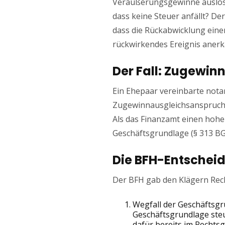
Veräußerungsgewinne auslöse
dass keine Steuer anfällt? Der
dass die Rückabwicklung eine
rückwirkendes Ereignis aner
Der Fall: Zugewin
Ein Ehepaar vereinbarte nota
Zugewinnausgleichsanspruchs.
Als das Finanzamt einen hohe
Geschäftsgrundlage (§ 313 BGB
Die BFH-Entschei
Der BFH gab den Klägern Rech
Wegfall der Geschäftsgru
Geschäftsgrundlage steu
dafür bereits im Rechtsg