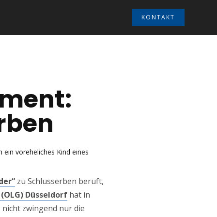
KONTAKT
ament:
erben
 ein voreheliches Kind eines
der“
zu Schlusserben beruft,
 (OLG) Düsseldorf
hat in
g nicht zwingend nur die