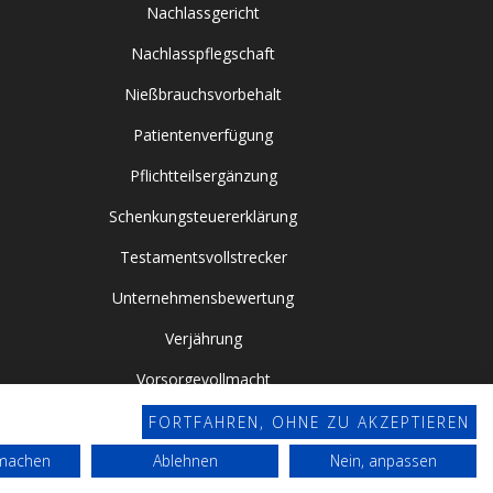
Nachlassgericht
Nachlasspflegschaft
Nießbrauchsvorbehalt
Patientenverfügung
Pflichtteilsergänzung
Schenkungsteuererklärung
Testamentsvollstrecker
Unternehmensbewertung
Verjährung
Vorsorgevollmacht
FORTFAHREN, OHNE ZU AKZEPTIEREN
rmachen
Ablehnen
Nein, anpassen
Datenschutz
Impressum
Webdesign by Conviso