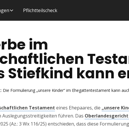
ungen
Pflichtteilscheck
rbe im
chaftlichen Test
 Stiefkind kann 
gt: Die Formulierung „unsere Kinder“ im Ehegattentestament kann auch
chaftlichen Testament
eines Ehepaares, die
„unsere Kin
en Auslegungsstreitigkeiten führen. Das
Oberlandesgericht
2025 (Az.: 3 Wx 116/25) entschieden, dass diese Formulierun