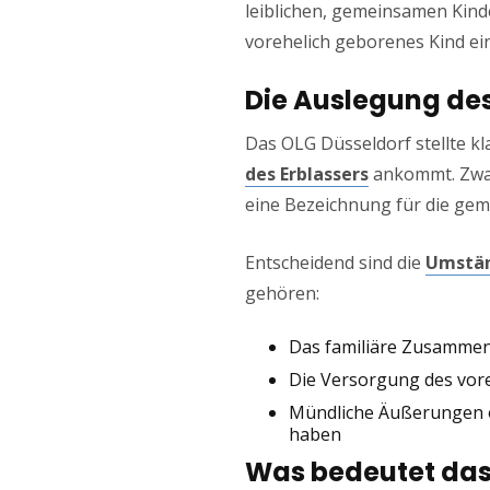
leiblichen, gemeinsamen Kin
vorehelich geborenes Kind ei
Die Auslegung des
Das OLG Düsseldorf stellte k
des Erblassers
ankommt. Zwar 
eine Bezeichnung für die geme
Entscheidend sind die
Umstän
gehören:
Das familiäre Zusammen
Die Versorgung des voreh
Mündliche Äußerungen od
haben
Was bedeutet das 