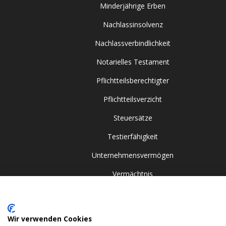
Minderjährige Erben
Nachlassinsolvenz
Nachlassverbindlichkeit
Notarielles Testament
Pflichtteilsberechtigter
Pflichtteilsverzicht
Steuersätze
Testierfähigkeit
Unternehmensvermögen
Vermächtnis
Zugewinngemeinschaft
Wir verwenden Cookies
© 2024 Gehrlein & Kollegen GbR. All rights reserved.