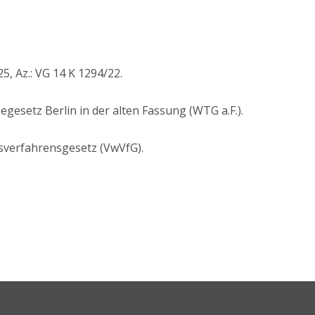
25, Az.: VG 14 K 1294/22.
egesetz Berlin in der alten Fassung (WTG a.F.).
gsverfahrensgesetz (VwVfG).