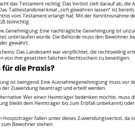
ht das Testament nichtig: Das Verbot zielt darauf ab, die Ar
as Tatbestandsmerkmal „sich gewähren lassen“ ist bereits 
ntnis vom Testament erlangt hat. Mit der Kenntnisnahme d
 teilnichtig.
he Genehmigung: Eine nachträgliche Genehmigung ist unzuläs
zes unterlaufen würde. Die Behörde muss den Bewohner bef
der gewährt.
cheins: Das Landesamt war verpflichtet, die rechtswidrig 
von ihm gesetzten falschen Rechtsschein zu beseitigen.
für die Praxis?
gung ist zwingend: Eine Ausnahmegenehmigung muss vor d
 der Zuwendung beantragt und erteilt werden.
Alternative: Wer einen Heimträger bedenken möchte, muss die
ng bleibt dem Heimträger bis zum Erbfall unbekannt) ode
h Hospizträger fallen unter dieses Zuwendungsverbot, da s
s zum Bewohner stehen.