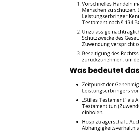
Vorschnelles Handeln mac
Menschen zu schützen. D
Leistungserbringer Ken
Testament nach § 134 BGB
Unzulässige nachträglic
Schutzzwecke des Geset
Zuwendung verspricht o
Beseitigung des Rechtss
zurückzunehmen, um den 
Was bedeutet das 
Zeitpunkt der Genehmi
Leistungserbringers von
„Stilles Testament“ als 
Testament tun (Zuwendu
einholen.
Hospizträgerschaft: Auc
Abhängigkeitsverhältni