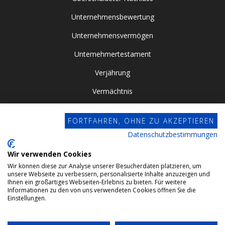
Unternehmensbewertung
Unternehmensvermögen
Unternehmertestament
Verjährung
Vermächtnis
Vor- / Nacherbschaft
FORTFAHREN, OHNE ZU AKZEPTIEREN
Vorsorgevollmacht
Datenschutzbestimmungen
Zugewinngemeinschaft
Wir verwenden Cookies
Wir können diese zur Analyse unserer Besucherdaten platzieren, um
Datenschutz
unsere Webseite zu verbessern, personalisierte Inhalte anzuzeigen und
Ihnen ein großartiges Webseiten-Erlebnis zu bieten. Für weitere
Impressum
Informationen zu den von uns verwendeten Cookies öffnen Sie die
Einstellungen.
Webdesign by Conviso