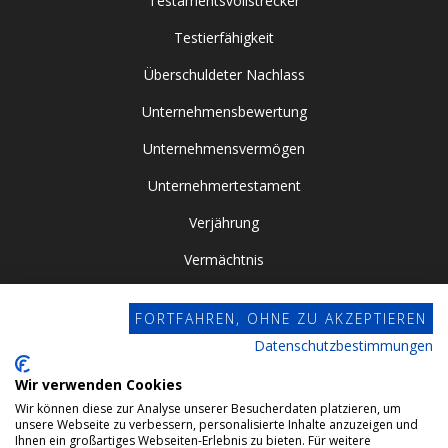
Testamentsvollstrecker
Testierfähigkeit
Überschuldeter Nachlass
Unternehmensbewertung
Unternehmensvermögen
Unternehmertestament
Verjährung
Vermächtnis
Vor- / Nacherbschaft
FORTFAHREN, OHNE ZU AKZEPTIEREN
Vorsorgevollmacht
Datenschutzbestimmungen
Zugewinngemeinschaft
Wir verwenden Cookies
Wir können diese zur Analyse unserer Besucherdaten platzieren, um
Datenschutz
unsere Webseite zu verbessern, personalisierte Inhalte anzuzeigen und
Ihnen ein großartiges Webseiten-Erlebnis zu bieten. Für weitere