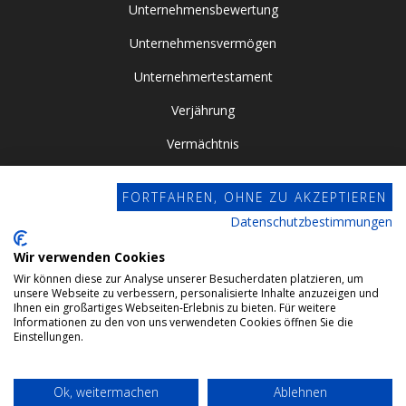
Unternehmensbewertung
Unternehmensvermögen
Unternehmertestament
Verjährung
Vermächtnis
Vor- / Nacherbschaft
FORTFAHREN, OHNE ZU AKZEPTIEREN
Vorsorgevollmacht
Datenschutzbestimmungen
Zugewinngemeinschaft
Wir verwenden Cookies
Wir können diese zur Analyse unserer Besucherdaten platzieren, um
Datenschutz
unsere Webseite zu verbessern, personalisierte Inhalte anzuzeigen und
Ihnen ein großartiges Webseiten-Erlebnis zu bieten. Für weitere
Impressum
Informationen zu den von uns verwendeten Cookies öffnen Sie die
Einstellungen.
Webdesign by Conviso
Ok, weitermachen
Ablehnen
© 2024 Gehrlein & Kollegen GbR. All rights reserved.