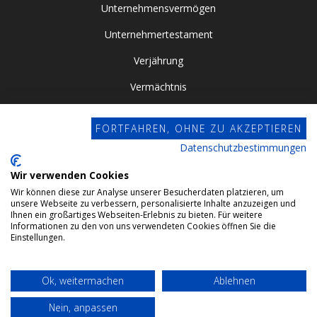
Unternehmensvermögen
Unternehmertestament
Verjährung
Vermächtnis
Vor- / Nacherbschaft
FORTFAHREN, OHNE ZU AKZEPTIEREN
Vorsorgevollmacht
Datenschutzbestimmungen
Zugewinngemeinschaft
Wir verwenden Cookies
Wir können diese zur Analyse unserer Besucherdaten platzieren, um
Datenschutz
unsere Webseite zu verbessern, personalisierte Inhalte anzuzeigen und
Ihnen ein großartiges Webseiten-Erlebnis zu bieten. Für weitere
Impressum
Informationen zu den von uns verwendeten Cookies öffnen Sie die
Einstellungen.
Webdesign by Conviso
Ok, weitermachen
Ablehnen
© 2024 Gehrlein & Kollegen GbR. All rights reserved.
Nein, anpassen