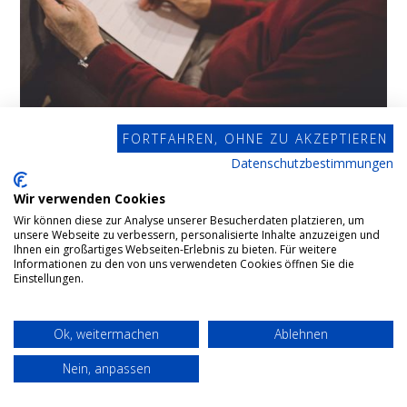
FORTFAHREN, OHNE ZU AKZEPTIEREN
Testamentsvollstreckung
Datenschutzbestimmungen
Wir verwenden Cookies
In einem Testament wird geregelt, wer was vom
Wir können diese zur Analyse unserer Besucherdaten platzieren, um
unsere Webseite zu verbessern, personalisierte Inhalte anzuzeigen und
Nachlass bekommt. Trotzdem kann hierbei schnell
Ihnen ein großartiges Webseiten-Erlebnis zu bieten. Für weitere
Informationen zu den von uns verwendeten Cookies öffnen Sie die
ein Chaos entstehen. In einem solchen Fall kommt
Einstellungen.
der Testamentsvollstrecker ins Spiel.
Ok, weitermachen
Ablehnen
Nein, anpassen
MEHR ERFAHREN