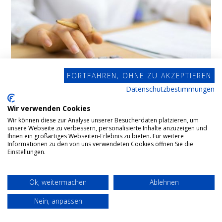
FORTFAHREN, OHNE ZU AKZEPTIEREN
Datenschutzbestimmungen
Wir verwenden Cookies
Wir können diese zur Analyse unserer Besucherdaten platzieren, um
unsere Webseite zu verbessern, personalisierte Inhalte anzuzeigen und
Ihnen ein großartiges Webseiten-Erlebnis zu bieten. Für weitere
Erbschaft- / Schenkungsteuer
Informationen zu den von uns verwendeten Cookies öffnen Sie die
Einstellungen.
Sowohl Erbschaften als auch Schenkungen müssen in
Ok, weitermachen
Ablehnen
Deutschland versteuert werden. Im Einzelnen wird die
Versteuerung des geerbten oder durch eine
Nein, anpassen
Schenkung erhaltenen Vermögens im Erbschaft- und