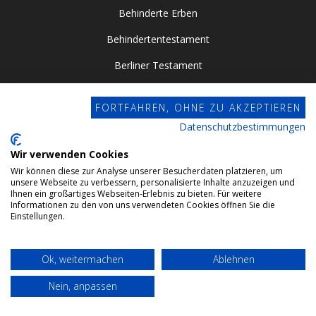
Behinderte Erben
Behindertentestament
Berliner Testament
Betreuer
FORTFAHREN, OHNE ZU AKZEPTIEREN
Betreuungsverfügung
Datenschutzbestimmungen
Bewertungsgesetz
Wir verwenden Cookies
Erbengemeinschaft
Wir können diese zur Analyse unserer Besucherdaten platzieren, um
unsere Webseite zu verbessern, personalisierte Inhalte anzuzeigen und
Ihnen ein großartiges Webseiten-Erlebnis zu bieten. Für weitere
Erblasser
Informationen zu den von uns verwendeten Cookies öffnen Sie die
Einstellungen.
Erbschaft
Erbschaftsteuererklärung
Ok, weitermachen
Ablehnen
Erbschein
Nein, anpassen
Erbscheinsantrag