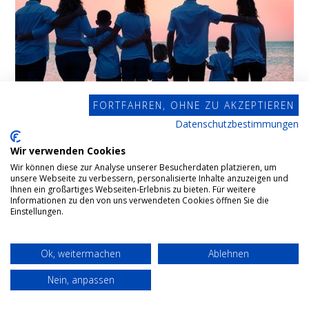
FORTFAHREN, OHNE ZU AKZEPTIEREN
Datenschutzbestimmungen
Wir verwenden Cookies
Wir können diese zur Analyse unserer Besucherdaten platzieren, um
unsere Webseite zu verbessern, personalisierte Inhalte anzuzeigen und
Ihnen ein großartiges Webseiten-Erlebnis zu bieten. Für weitere
Informationen zu den von uns verwendeten Cookies öffnen Sie die
Erbfolge
Einstellungen.
Mit der gesetzlichen Erbfolge wird die
Ok, weitermachen
Ablehnen
Rechtsnachfolge des Erblassers geregelt, wenn
Nein, anpassen
dieser keine Verfügung von Todes wegen, also kein
wirksames Testament und keinen wirksamen