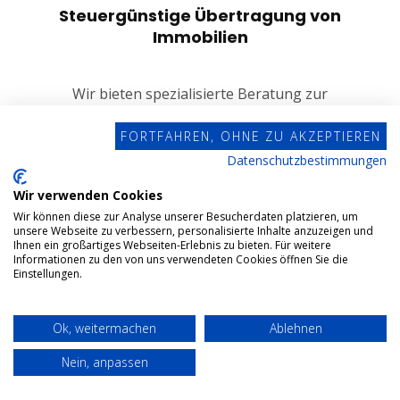
Steuergünstige Übertragung von
Immobilien
Wir bieten spezialisierte Beratung zur
steuergünstigen Übertragung von Immobilien, um
FORTFAHREN, OHNE ZU AKZEPTIEREN
Erbschafts- und Schenkungssteuern zu minimieren.
Datenschutzbestimmungen
Wir verwenden Cookies
MEHR ERFAHREN
Wir können diese zur Analyse unserer Besucherdaten platzieren, um
unsere Webseite zu verbessern, personalisierte Inhalte anzuzeigen und
Ihnen ein großartiges Webseiten-Erlebnis zu bieten. Für weitere
Informationen zu den von uns verwendeten Cookies öffnen Sie die
Einstellungen.
Ok, weitermachen
Ablehnen
Nein, anpassen