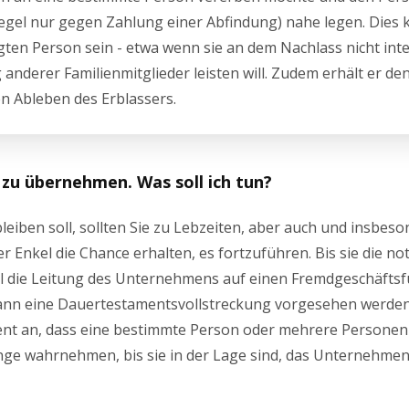
er Regel nur gegen Zahlung einer Abfindung) nahe legen. Dies
gten Person sein - etwa wenn sie an dem Nachlass nicht inter
 anderer Familienmitglieder leisten will. Zudem erhält er de
n Ableben des Erblassers.
 zu übernehmen. Was soll ich tun?
iben soll, sollten Sie zu Lebzeiten, aber auch und insbes
r Enkel die Chance erhalten, es fortzuführen. Bis sie die n
el die Leitung des Unternehmens auf einen Fremdgeschäfts
ann eine Dauertestamentsvollstreckung vorgesehen werden
ent an, dass eine bestimmte Person oder mehrere Personen
ge wahrnehmen, bis sie in der Lage sind, das Unternehmen