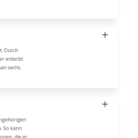
t. Durch
er enterbt
man sechs
Angehörigen
n. So kann
onen, die er