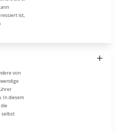
 kann
essiert ist,
n
ondere von
otwendige
führer
. In diesem
 die
 selbst