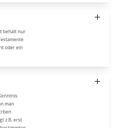
t behält nur
 Testamente
nt oder ein
Kenntnis
enn man
Erben
t z.B. erst
r bestimmten